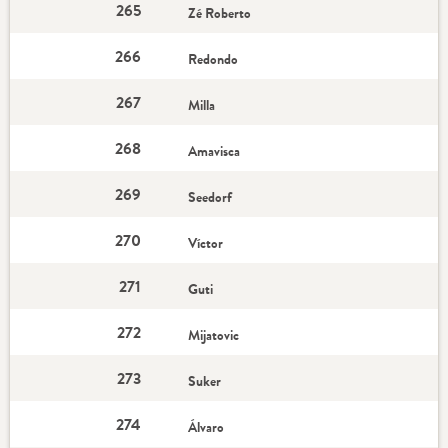
265
Zé Roberto
266
Redondo
267
Milla
268
Amavisca
269
Seedorf
270
Víctor
271
Guti
272
Mijatovic
273
Suker
274
Álvaro