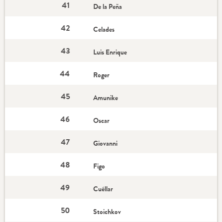
41
De la Peña
42
Celades
43
Luis Enrique
44
Roger
45
Amunike
46
Oscar
47
Giovanni
48
Figo
49
Cuéllar
50
Stoichkov