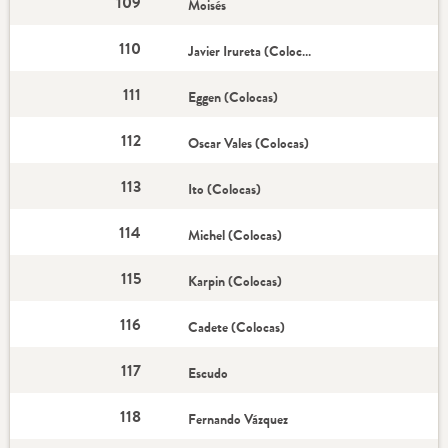
109
Moisés
110
Javier Irureta (Colocas)
111
Eggen (Colocas)
112
Oscar Vales (Colocas)
113
Ito (Colocas)
114
Michel (Colocas)
115
Karpin (Colocas)
116
Cadete (Colocas)
117
Escudo
118
Fernando Vázquez