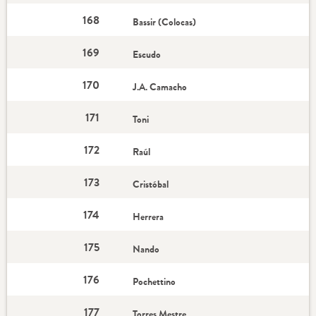
168
Bassir (Colocas)
169
Escudo
170
J.A. Camacho
171
Toni
172
Raúl
173
Cristóbal
174
Herrera
175
Nando
176
Pochettino
177
Torres Mestre