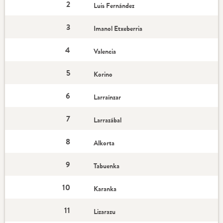
2
Luis Fernández
3
Imanol Etxeberria
4
Valencia
5
Korino
6
Larraínzar
7
Larrazábal
8
Alkorta
9
Tabuenka
10
Karanka
11
Lizarazu