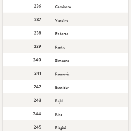
236
Caminero
237
Vizcaíno
238
Roberto
239
Pantic
240
Simeone
241
Paunovic
242
Esnaider
243
Bejbl
244
Kiko
245
Biagini