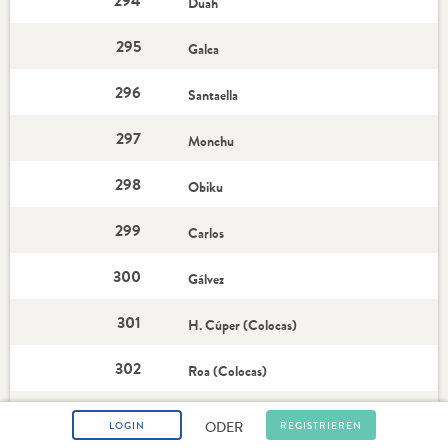
294
Duah
295
Galca
296
Santaella
297
Monchu
298
Obiku
299
Carlos
300
Gálvez
301
H. Cúper (Colocas)
302
Roa (Colocas)
303
Romero (Colocas)
ODER
LOGIN
REGISTRIEREN