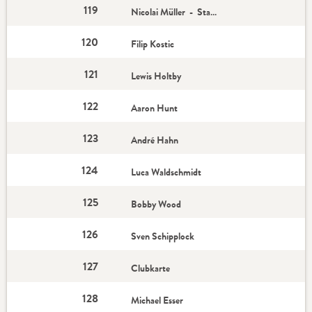
119
Nicolai Müller - Star-Spieler
120
Filip Kostic
121
Lewis Holtby
122
Aaron Hunt
123
André Hahn
124
Luca Waldschmidt
125
Bobby Wood
126
Sven Schipplock
127
Clubkarte
128
Michael Esser