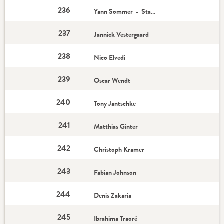
236
Yann Sommer - Star-Spieler
237
Jannick Vestergaard
238
Nico Elvedi
239
Oscar Wendt
240
Tony Jantschke
241
Matthias Ginter
242
Christoph Kramer
243
Fabian Johnson
244
Denis Zakaria
245
Ibrahima Traoré