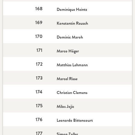
168
Dominique Heintz
169
Konstantin Rausch
170
Dominic Maroh
171
Marco Höger
172
Matthias Lehmann
173
Marcel Risse
174
Christian Clemens
175
Milos Jojic
176
Leonardo Bittencourt
177
Simon Zoller