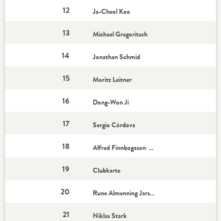
12
Ja-Cheol Koo
13
Michael Gregoritsch
14
Jonathan Schmid
15
Moritz Leitner
16
Dong-Won Ji
17
Sergio Córdova
18
Alfred Finnbogason - Star-Spieler
19
Clubkarte
20
Rune Almenning Jarstein
21
Niklas Stark