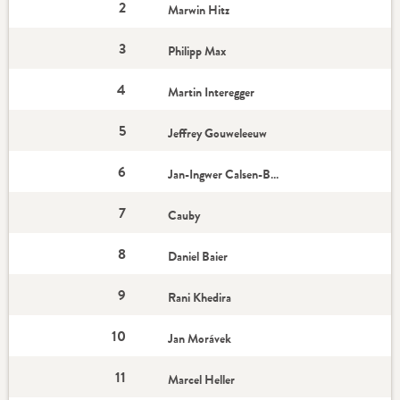
2
Marwin Hitz
3
Philipp Max
4
Martin Interegger
5
Jeffrey Gouweleeuw
6
Jan-Ingwer Calsen-Bracker
7
Cauby
8
Daniel Baier
9
Rani Khedira
10
Jan Morávek
11
Marcel Heller