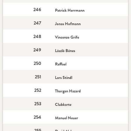
246
Patrick Herrmann
247
Jonas Hofmann
248
Vincenzo Grifo
249
László Bénes
250
Raffael
251
Lars Stindl
252
Thorgan Hazard
253
Clubkarte
254
Manuel Neuer
255