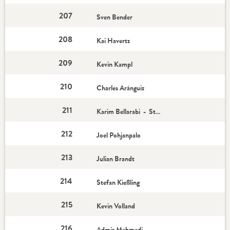
207
Sven Bender
208
Kai Havertz
209
Kevin Kampl
210
Charles Aránguiz
211
Karim Bellarabi - Star-Spieler
212
Joel Pohjanpalo
213
Julian Brandt
214
Stefan Kießling
215
Kevin Volland
216
Admir Mehmedi