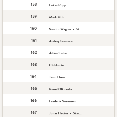
158
Lukas Rupp
159
Mark Uth
160
Sandro Wagner - Star-Spieler
161
Andrej Kramaric
162
Ádám Szalai
163
Clubkarte
164
Timo Horn
165
Pawel Olkowski
166
Frederik Sörensen
167
Jonas Hector - Star-Spieler