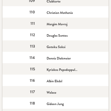
109
Clubkarte
110
Christian Mathenia
111
Mergim Mavraj
112
Douglas Santos
113
Gotoku Sakai
114
Dennis Diekmeier
115
Kyriakos Papadoppulos
116
Albin Ekdal
117
Walace
118
Gideon Jung