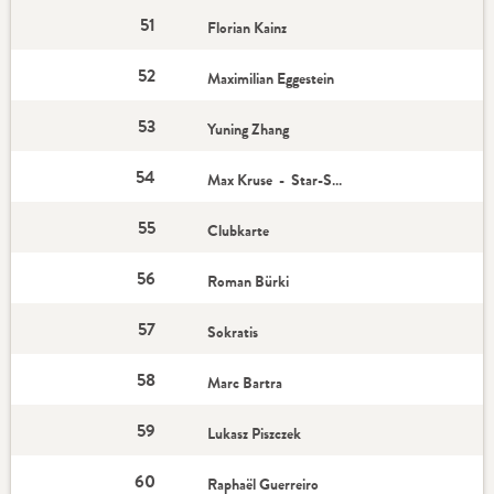
51
Florian Kainz
52
Maximilian Eggestein
53
Yuning Zhang
54
Max Kruse - Star-Spieler
55
Clubkarte
56
Roman Bürki
57
Sokratis
58
Marc Bartra
59
Lukasz Piszczek
60
Raphaël Guerreiro