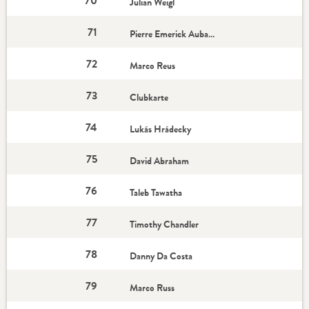
70
Julian Weigl
71
Pierre Emerick Aubameyang - Star-Spieler
72
Marco Reus
73
Clubkarte
74
Lukás Hrádecky
75
David Abraham
76
Taleb Tawatha
77
Timothy Chandler
78
Danny Da Costa
79
Marco Russ