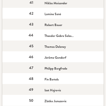
41
Niklas Moisander
42
Lamine Sané
43
Robert Bauer
44
Theodor Gebre Selassie
45
Thomas Delaney
46
Jérôme Gondorf
47
Philipp Bargfrede
48
Fin Bartels
49
Izet Hajrovic
50
Zlatko Junuzovic