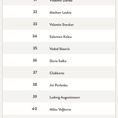
Vladimir Darida
32
Mathew Leckie
33
Valentin Stocker
34
Salomon Kalou
35
Vedad Ibisevic
36
Davie Selke
37
Clubkarte
38
Jiri Pavlenka
39
Ludwig Augustinsson
40
Milos Veljkovic