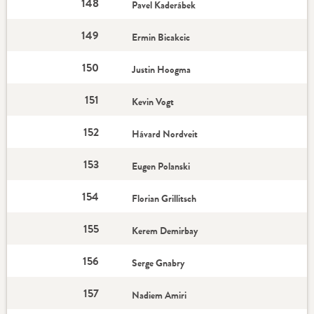
148
Pavel Kaderábek
149
Ermin Bicakcic
150
Justin Hoogma
151
Kevin Vogt
152
Hávard Nordveit
153
Eugen Polanski
154
Florian Grillitsch
155
Kerem Demirbay
156
Serge Gnabry
157
Nadiem Amiri