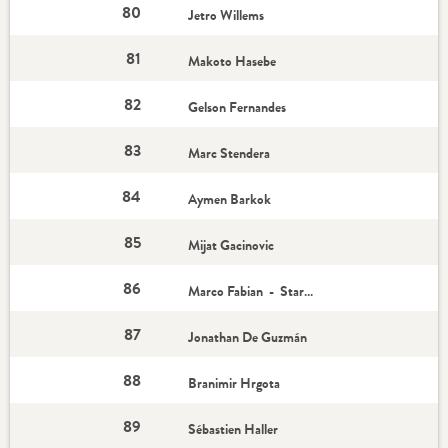
80
Jetro Willems
81
Makoto Hasebe
82
Gelson Fernandes
83
Marc Stendera
84
Aymen Barkok
85
Mijat Gacinovic
86
Marco Fabian - Star-Spieler
87
Jonathan De Guzmán
88
Branimir Hrgota
89
Sébastien Haller