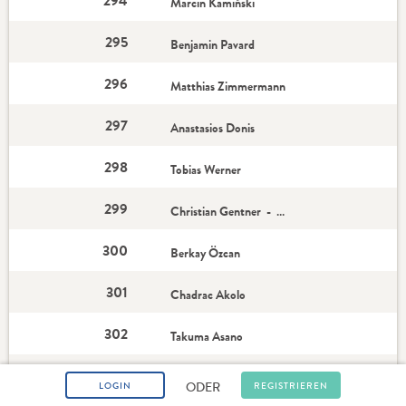
294
Marcin Kamiński
295
Benjamin Pavard
296
Matthias Zimmermann
297
Anastasios Donis
298
Tobias Werner
299
Christian Gentner - Star-Spieler
300
Berkay Özcan
301
Chadrac Akolo
302
Takuma Asano
303
Josip Brekalo
ODER
LOGIN
REGISTRIEREN