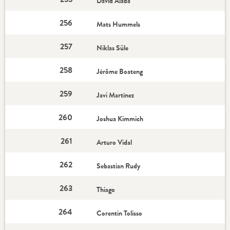
David Alaba
256
Mats Hummels
257
Niklas Süle
258
Jérôme Boateng
259
Javi Martínez
260
Joshua Kimmich
261
Arturo Vidal
262
Sebastian Rudy
263
Thiago
264
Corentin Tolisso