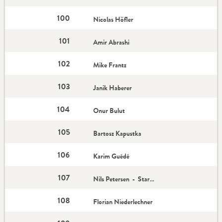
100
Nicolas Höfler
101
Amir Abrashi
102
Mike Frantz
103
Janik Haberer
104
Onur Bulut
105
Bartosz Kapustka
106
Karim Guédé
107
Nils Petersen - Star-Spieler
108
Florian Niederlechner