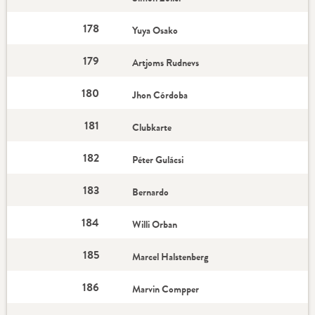
178
Yuya Osako
179
Artjoms Rudnevs
180
Jhon Córdoba
181
Clubkarte
182
Péter Gulácsi
183
Bernardo
184
Willi Orban
185
Marcel Halstenberg
186
Marvin Compper