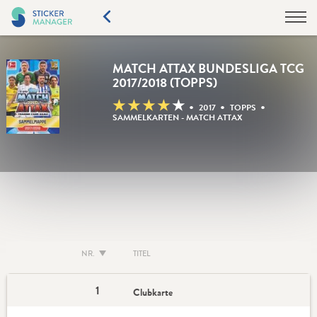
MATCH ATTAX BUNDESLIGA TCG
2017/2018 (TOPPS)
★
★
★
★
★
•
•
•
2017
TOPPS
SAMMELKARTEN - MATCH ATTAX
NR.
TITEL
1
Clubkarte