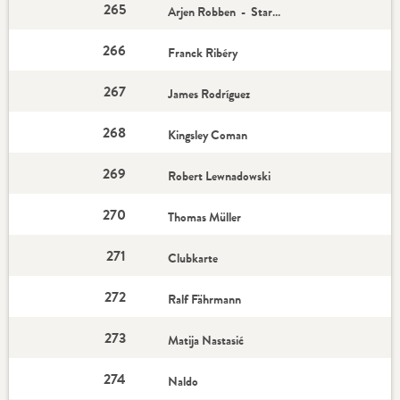
265
Arjen Robben - Star-Spieler
266
Franck Ribéry
267
James Rodríguez
268
Kingsley Coman
269
Robert Lewnadowski
270
Thomas Müller
271
Clubkarte
272
Ralf Fährmann
273
Matija Nastasić
274
Naldo