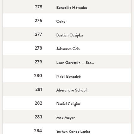
275
Benedikt Höwedes
276
Coke
277
Bastian Oczipka
278
Johannes Geis
279
Leon Goretzka - Star-Spieler
280
Nabil Bentaleb
281
Alessandro Schöpf
282
Daniel Caligiuri
283
Max Meyer
284
Yevhen Konoplyanka