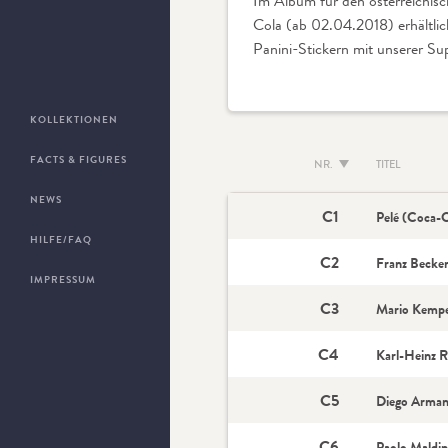
Im Album für den österreichisc
Cola (ab 02.04.2018) erhältlic
Panini-Stickern mit unserer S
KOLLEKTIONEN
FACTS & FIGURES
NR.
TITEL
NEWS
C1
Pelé (Coca-
HILFE/FAQ
C2
Franz Becke
IMPRESSUM
C3
Mario Kempe
C4
Karl-Heinz 
C5
Diego Arman
C6
Paolo Maldin