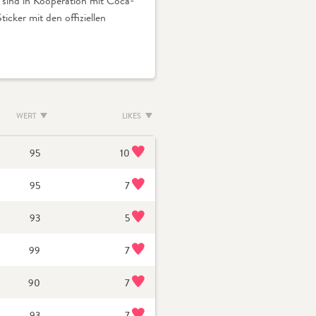
r sind in Kooperation mit Coca-
cker mit den offiziellen
WERT
LIKES
10
95
7
95
5
93
7
99
7
90
7
93