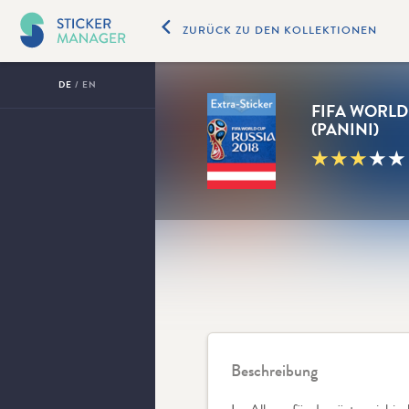
ZURÜCK ZU DEN KOLLEKTIONEN
DE
/
EN
FIFA WORLD 
(PANINI)
★
★
★
★
★
Beschreibung