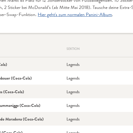
hen Markt ist Platz für 12 Sondersticker von Fußballlegenden. 10 Sticke
h, 2 Sticker bei McDonald’s (ab Mitte Mai 2018). Tausche deine Extra-Sti
uper-Swap-Funktion.
Hier geht's zum normalen Panini-Album
.
SEKTION
Cola)
Legends
nbauer (Coca-Cola)
Legends
s (Coca-Cola)
Legends
Rummenigge (Coca-Cola)
Legends
do Maradona (Coca-Cola)
Legends
i (Coca-Cola)
Legends