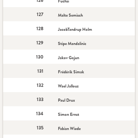
126
Fuchsi
127
Malte Semisch
128
JacobTandrup Holm
129
Stipe Mandalinic
130
Jakov Gojun
131
Frédérik Simak
132
Wael Jallouz
133
Paul Drux
134
Simon Ernst
135
Fabian Wiede