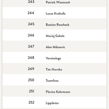
243
Patrick Wiesmach
244
Lucas Krzikalla
245
Bastian Roscheck
246
Maciej Gebala
247
Alen Milosevic
248
Vereinslogo
249
Tim Hornke
250
Teamfoto
251
Florian Kehrmann
252
Lippilotta