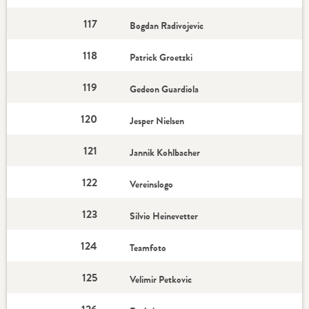
117
Bogdan Radivojevic
118
Patrick Groetzki
119
Gedeon Guardiola
120
Jesper Nielsen
121
Jannik Kohlbacher
122
Vereinslogo
123
Silvio Heinevetter
124
Teamfoto
125
Velimir Petkovic