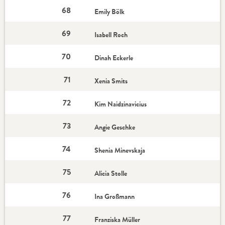
68
Emily Bölk
69
Isabell Roch
70
Dinah Eckerle
71
Xenia Smits
72
Kim Naidzinavicius
73
Angie Geschke
74
Shenia Minevskaja
75
Alicia Stolle
76
Ina Großmann
77
Franziska Müller