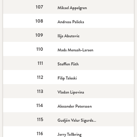
107
Mikael Appelgren
108
Andreas Palicka
109
Ilija Abutovic
110
Mads Mensah-Larsen
111
Steffen Fäth
112
Filip Taleski
113
Vladan Lipovina
114
Alexander Petersson
115
Gudjön Valur Sigurdsson
116
Jerry Tollbring