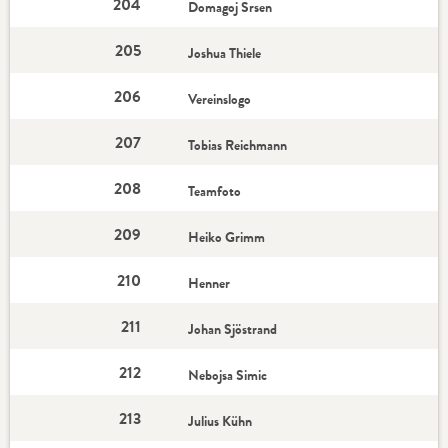
204
Domagoj Srsen
205
Joshua Thiele
206
Vereinslogo
207
Tobias Reichmann
208
Teamfoto
209
Heiko Grimm
210
Henner
211
Johan Sjöstrand
212
Nebojsa Simic
213
Julius Kühn