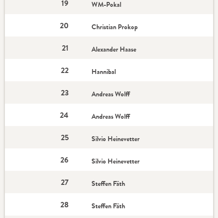
19
WM-Pokal
20
Christian Prokop
21
Alexander Haase
22
Hannibal
23
Andreas Wolff
24
Andreas Wolff
25
Silvio Heinevetter
26
Silvio Heinevetter
27
Steffen Fäth
28
Steffen Fäth