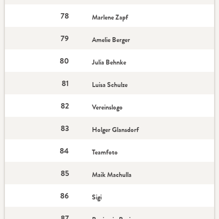
78
Marlene Zapf
79
Amelie Berger
80
Julia Behnke
81
Luisa Schulze
82
Vereinslogo
83
Holger Glansdorf
84
Teamfoto
85
Maik Machulla
86
Sigi
87