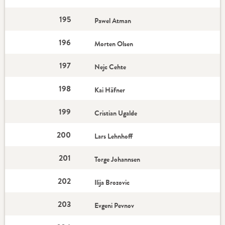
195
Pawel Atman
196
Morten Olsen
197
Nejc Cehte
198
Kai Häfner
199
Cristian Ugalde
200
Lars Lehnhoff
201
Torge Johannsen
202
Ilija Brozovic
203
Evgeni Pevnov