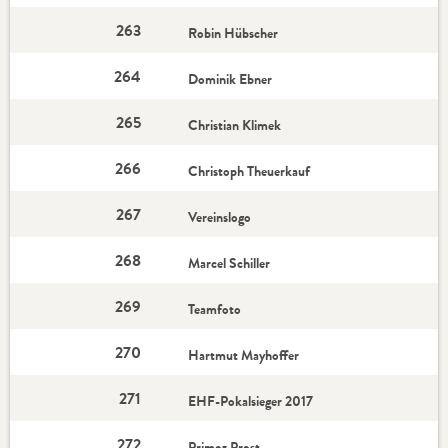
263
Robin Hübscher
264
Dominik Ebner
265
Christian Klimek
266
Christoph Theuerkauf
267
Vereinslogo
268
Marcel Schiller
269
Teamfoto
270
Hartmut Mayhoffer
271
EHF-Pokalsieger 2017
272
Primoz Prost