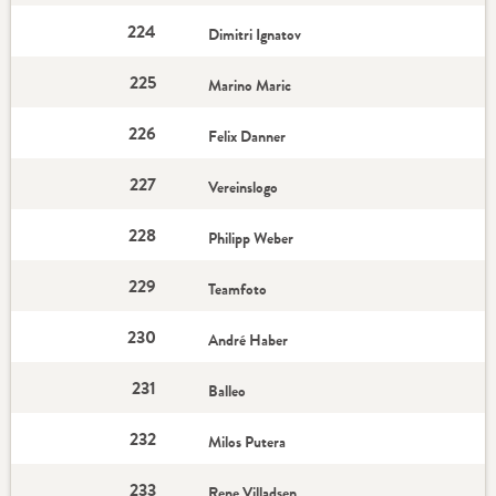
224
Dimitri Ignatov
225
Marino Maric
226
Felix Danner
227
Vereinslogo
228
Philipp Weber
229
Teamfoto
230
André Haber
231
Balleo
232
Milos Putera
233
Rene Villadsen