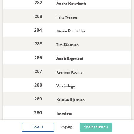
282
Joscha Ritterbach
283
Felix Weisser
284
Marco Rentschler
285
Tim Sörensen
286
Jacob Bagersted
287
Kresimir Kozina
288
Vereinslogo
289
Kristian Björnsen
290
Teamfoto
291
Kai Wandschneider
ODER
LOGIN
REGISTRIEREN