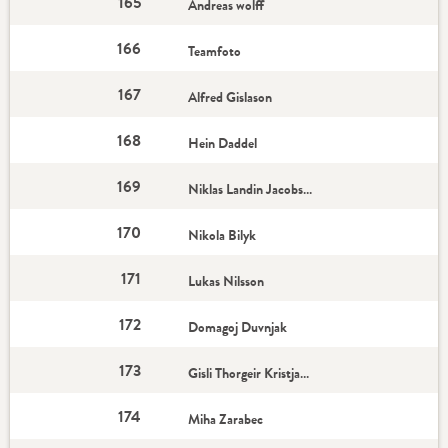
165
Andreas wolff
166
Teamfoto
167
Alfred Gislason
168
Hein Daddel
169
Niklas Landin Jacobsen
170
Nikola Bilyk
171
Lukas Nilsson
172
Domagoj Duvnjak
173
Gisli Thorgeir Kristjansson
174
Miha Zarabec