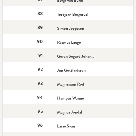
Benjamin Buric
88
Torbjorn Bergerud
89
Simon Jeppsson
90
Rasmus Lauge
91
Goran Sogard Johannessen
92
Jim Gottfridsson
93
Magnesium Rod
94
Hampus Wanne
95
Magnus Jondal
96
Lasse Svan