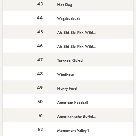
43
Hot Dog
44
Wegekuckuck
45
Ah-Shi-Sle-Pah-Wildnis 1
46
Ah-Shi-Sle-Pah-Wildnis 2
47
Tornado-Gürtel
48
Windhose
49
Henry Ford
50
American Football
51
Amerikanische Büffelzikade (Stern)
52
Monument Valley 1