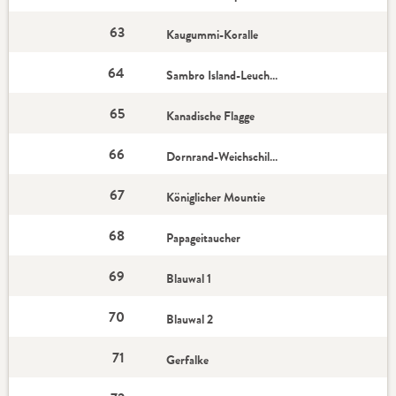
63
Kaugummi-Koralle
64
Sambro Island-Leuchtturm
65
Kanadische Flagge
66
Dornrand-Weichschildkröte
67
Königlicher Mountie
68
Papageitaucher
69
Blauwal 1
70
Blauwal 2
71
Gerfalke