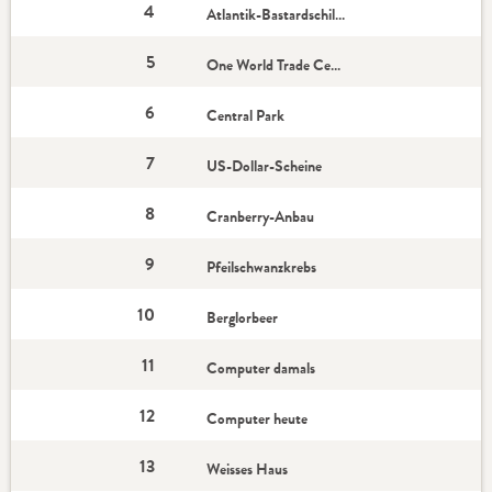
4
Atlantik-Bastardschildkröte
5
One World Trade Center
6
Central Park
7
US-Dollar-Scheine
8
Cranberry-Anbau
9
Pfeilschwanzkrebs
10
Berglorbeer
11
Computer damals
12
Computer heute
13
Weisses Haus