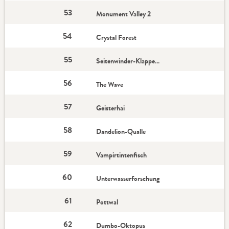
53
Monument Valley 2
54
Crystal Forest
55
Seitenwinder-Klapperschlange
56
The Wave
57
Geisterhai
58
Dandelion-Qualle
59
Vampirtintenfisch
60
Unterwasserforschung
61
Pottwal
62
Dumbo-Oktopus