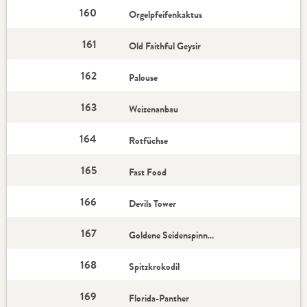
160
Orgelpfeifenkaktus
161
Old Faithful Geysir
162
Palouse
163
Weizenanbau
164
Rotfüchse
165
Fast Food
166
Devils Tower
167
Goldene Seidenspinnen
168
Spitzkrokodil
169
Florida-Panther