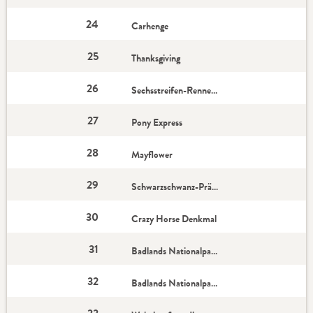
24
Carhenge
25
Thanksgiving
26
Sechsstreifen-Rennechse
27
Pony Express
28
Mayflower
29
Schwarzschwanz-Präriehund
30
Crazy Horse Denkmal
31
Badlands Nationalpark 1
32
Badlands Nationalpark 2