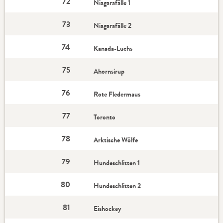
72
Niagarafälle 1
73
Niagarafälle 2
74
Kanada-Luchs
75
Ahornsirup
76
Rote Fledermaus
77
Toronto
78
Arktische Wölfe
79
Hundeschlitten 1
80
Hundeschlitten 2
81
Eishockey