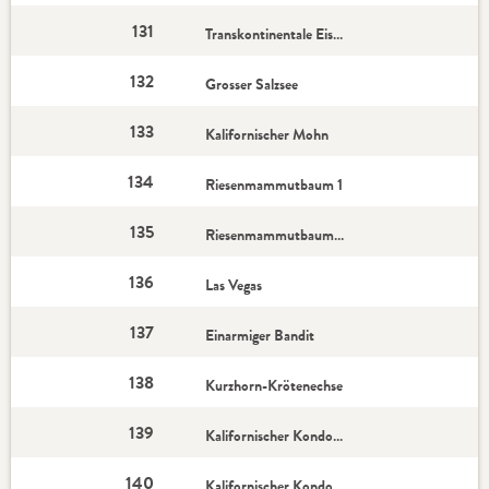
131
Transkontinentale Eisenbahn
132
Grosser Salzsee
133
Kalifornischer Mohn
134
Riesenmammutbaum 1
135
Riesenmammutbaum 2
136
Las Vegas
137
Einarmiger Bandit
138
Kurzhorn-Krötenechse
139
Kalifornischer Kondor 1
140
Kalifornischer Kondor 2