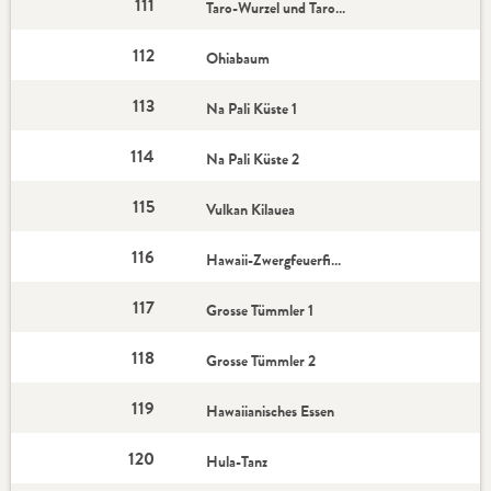
111
Taro-Wurzel und Taro-Latte
112
Ohiabaum
113
Na Pali Küste 1
114
Na Pali Küste 2
115
Vulkan Kilauea
116
Hawaii-Zwergfeuerfisch
117
Grosse Tümmler 1
118
Grosse Tümmler 2
119
Hawaiianisches Essen
120
Hula-Tanz