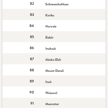
82
Schneeschuhhase
83
Karibu
84
Narwale
85
Eisbär
86
Inuksuk
87
Alaska-Elch
88
Mount Denali
89
Inuit
90
Weisswal
91
Meerotter