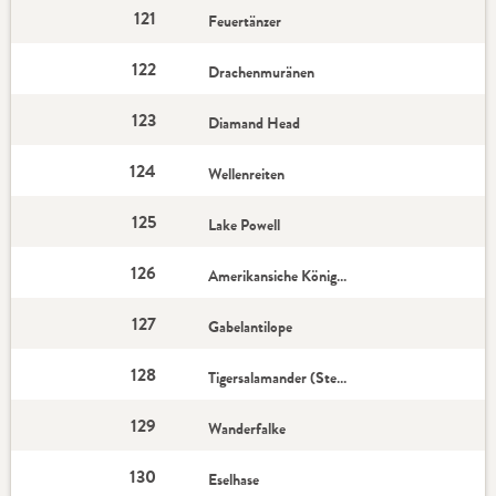
121
Feuertänzer
122
Drachenmuränen
123
Diamand Head
124
Wellenreiten
125
Lake Powell
126
Amerikansiche Königslibelle
127
Gabelantilope
128
Tigersalamander (Stern)
129
Wanderfalke
130
Eselhase