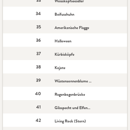
33
Weisskopfseeadler
34
Beifusshuhn
35
Amerikanische Flagge
36
Halloween
37
Kürbisköpfe
38
Kojote
39
Wüstensonnenblume (Stern)
40
Regenbogenbrücke
41
Gilaspecht und Elfenkauz
42
Living Rock (Stern)