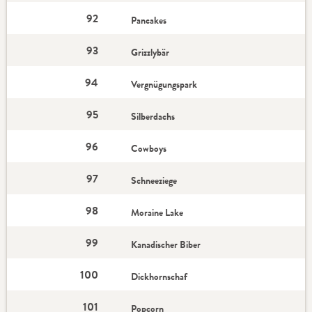
92
Pancakes
93
Grizzlybär
94
Vergnügungspark
95
Silberdachs
96
Cowboys
97
Schneeziege
98
Moraine Lake
99
Kanadischer Biber
100
Dickhornschaf
101
Popcorn