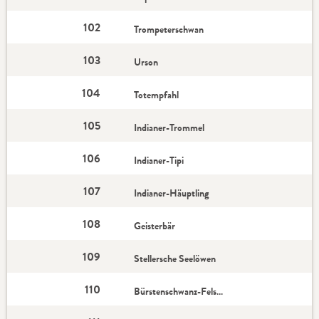
102
Trompeterschwan
103
Urson
104
Totempfahl
105
Indianer-Trommel
106
Indianer-Tipi
107
Indianer-Häuptling
108
Geisterbär
109
Stellersche Seelöwen
110
Bürstenschwanz-Felskänguru