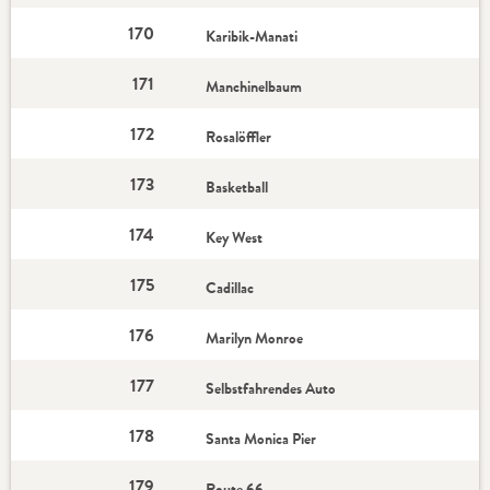
170
Karibik-Manati
171
Manchinelbaum
172
Rosalöffler
173
Basketball
174
Key West
175
Cadillac
176
Marilyn Monroe
177
Selbstfahrendes Auto
178
Santa Monica Pier
179
Route 66