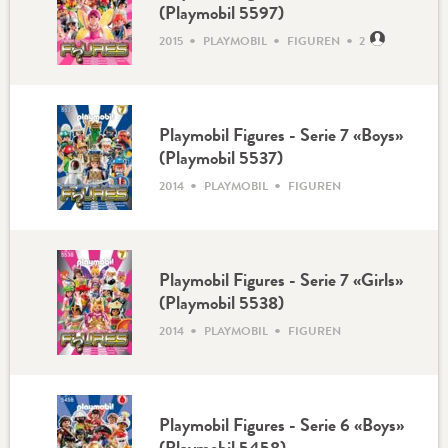
(Playmobil 5597)
•
•
•
2015
PLAYMOBIL
FIGUREN
2
Playmobil Figures - Serie 7 «Boys»
(Playmobil 5537)
•
•
2014
PLAYMOBIL
FIGUREN
Playmobil Figures - Serie 7 «Girls»
(Playmobil 5538)
•
•
2014
PLAYMOBIL
FIGUREN
Playmobil Figures - Serie 6 «Boys»