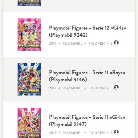
Playmobil Figures - Serie 12 «Girls»
(Playmobil 9242)
•
•
•
2017
PLAYMOBIL
FIGUREN
2
Playmobil Figures - Serie 11 «Boys»
(Playmobil 9146)
•
•
•
2017
PLAYMOBIL
FIGUREN
5
Playmobil Figures - Serie 11 «Girls»
(Playmobil 9147)
•
•
•
2017
PLAYMOBIL
FIGUREN
3