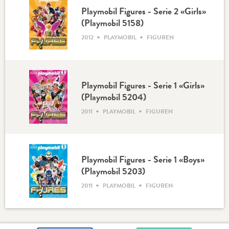
Playmobil Figures - Serie 2 «Girls»
(Playmobil 5158)
•
•
2012
PLAYMOBIL
FIGUREN
Playmobil Figures - Serie 1 «Girls»
(Playmobil 5204)
•
•
2011
PLAYMOBIL
FIGUREN
Playmobil Figures - Serie 1 «Boys»
(Playmobil 5203)
•
•
2011
PLAYMOBIL
FIGUREN