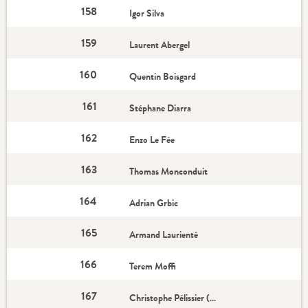
158
Igor Silva
159
Laurent Abergel
160
Quentin Boisgard
161
Stéphane Diarra
162
Enzo Le Fée
163
Thomas Monconduit
164
Adrian Grbic
165
Armand Laurienté
166
Terem Moffi
167
Christophe Pélissier (Coach)