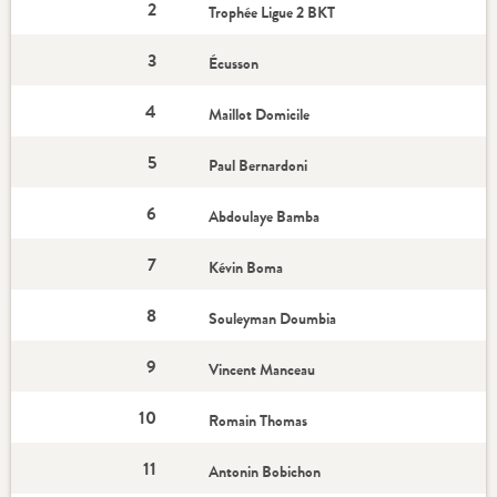
2
Trophée Ligue 2 BKT
3
Écusson
4
Maillot Domicile
5
Paul Bernardoni
6
Abdoulaye Bamba
7
Kévin Boma
8
Souleyman Doumbia
9
Vincent Manceau
10
Romain Thomas
11
Antonin Bobichon