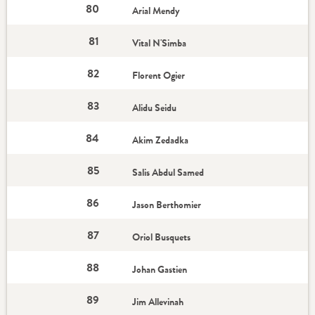
80
Arial Mendy
81
Vital N'Simba
82
Florent Ogier
83
Alidu Seidu
84
Akim Zedadka
85
Salis Abdul Samed
86
Jason Berthomier
87
Oriol Busquets
88
Johan Gastien
89
Jim Allevinah