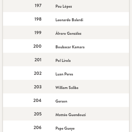
197
Pau López
198
Leonardo Balerdi
199
Álvaro González
200
Boubacar Kamara
201
Pol Lirola
202
Luan Peres
203
William Saliba
204
Gerson
205
Mattéo Guendouzi
206
Pape Gueye