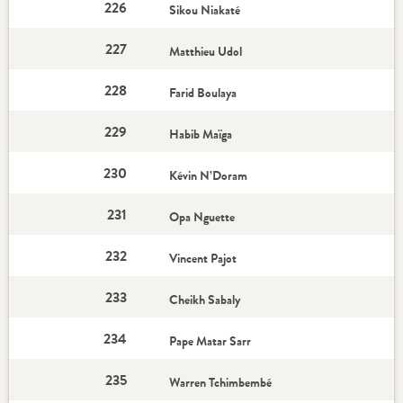
226
Sikou Niakaté
227
Matthieu Udol
228
Farid Boulaya
229
Habib Maïga
230
Kévin N’Doram
231
Opa Nguette
232
Vincent Pajot
233
Cheikh Sabaly
234
Pape Matar Sarr
235
Warren Tchimbembé