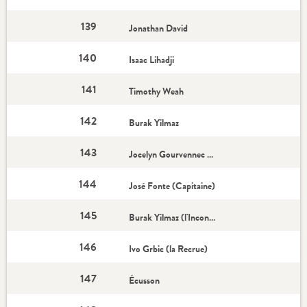
139
Jonathan David
140
Isaac Lihadji
141
Timothy Weah
142
Burak Yilmaz
143
Jocelyn Gourvennec (Coach)
144
José Fonte (Capitaine)
145
Burak Yilmaz (l'Incontournable)
146
Ivo Grbic (la Recrue)
147
Écusson