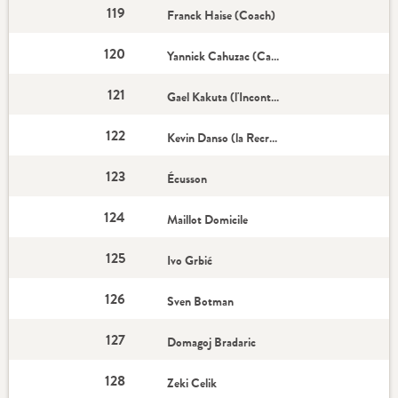
119
Franck Haise (Coach)
120
Yannick Cahuzac (Capitaine)
121
Gael Kakuta (l'Incontournable)
122
Kevin Danso (la Recrue)
123
Écusson
124
Maillot Domicile
125
Ivo Grbić
126
Sven Botman
127
Domagoj Bradaric
128
Zeki Celik