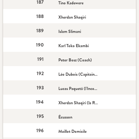
187
Tino Kadewere
188
Xherdan Shaqiri
189
Islam Slimani
190
Karl Toko Ekambi
191
Peter Bosz (Coach)
192
Léo Dubois (Capitaine)
193
Lucas Paquetá (l'Incontournable)
194
Xherdan Shaqiri (la Recrue)
195
Écusson
196
Maillot Domicile