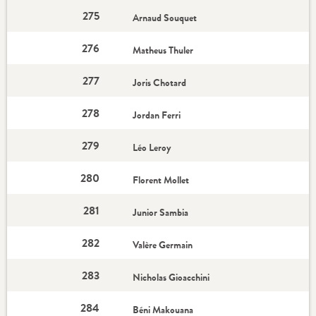
275
Arnaud Souquet
276
Matheus Thuler
277
Joris Chotard
278
Jordan Ferri
279
Léo Leroy
280
Florent Mollet
281
Junior Sambia
282
Valère Germain
283
Nicholas Gioacchini
284
Béni Makouana