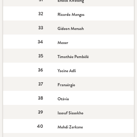
Enock Kwateng
32
Ricardo Mangas
33
Gideon Mensah
34
Mexer
35
Timothée Pembélé
36
Yacine Adli
37
Fransérgio
38
Otávio
39
Issouf Sissokho
40
Mehdi Zerkane