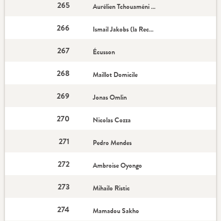
265
Aurélien Tchouaméni (l'Incontournable)
266
Ismail Jakobs (la Recrue)
267
Écusson
268
Maillot Domicile
269
Jonas Omlin
270
Nicolas Cozza
271
Pedro Mendes
272
Ambroise Oyongo
273
Mihailo Ristic
274
Mamadou Sakho