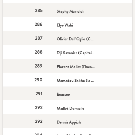
285
Stephy Mavididi
286
Elye Wahi
287
Olivier Dall’Oglio (Coach)
288
Téji Savanier (Capitaine)
289
Florent Mollet (l'Incontournable)
290
Mamadou Sakho (la Recrue)
291
Écusson
292
Maillot Domicile
293
Dennis Appiah