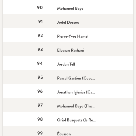
90
Mohamed Bayo
91
Jodel Dossou
92
Pierre-Yves Hamel
93
Elbasan Rashani
94
Jordan Tell
95
Pascal Gastien (Coach)
96
Jonathan Iglesias (Capitaine)
97
Mohamed Bayo (l'Incontournable)
98
Oriol Busquets (la Recrue)
99
Écusson