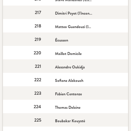
217
Dimitri Payet (l'Incontournable)
218
Matteo Guendouzi (la Recrue)
219
Écusson
220
Maillot Domicile
221
Alexandre Oukidja
222
Sofiane Alakouch
223
Fabien Centonze
224
Thomas Delaine
225
Boubakar Kouyaté