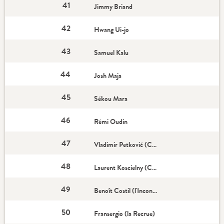
41
Jimmy Briand
42
Hwang Ui-jo
43
Samuel Kalu
44
Josh Maja
45
Sékou Mara
46
Rémi Oudin
47
Vladimir Petković (Coach)
48
Laurent Koscielny (Capitaine)
49
Benoît Costil (l'Incontournable)
50
Fransergio (la Recrue)