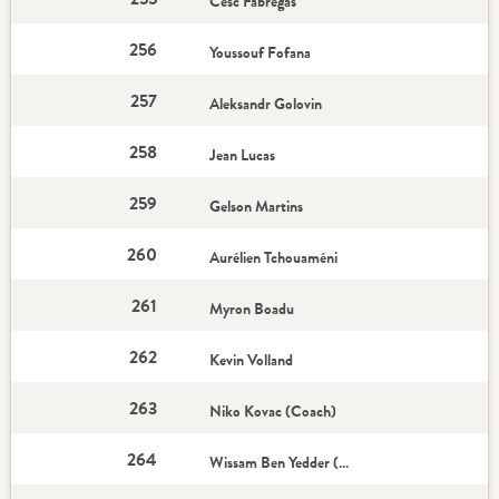
Cesc Fabregas
256
Youssouf Fofana
257
Aleksandr Golovin
258
Jean Lucas
259
Gelson Martins
260
Aurélien Tchouaméni
261
Myron Boadu
262
Kevin Volland
263
Niko Kovac (Coach)
264
Wissam Ben Yedder (Capitaine)