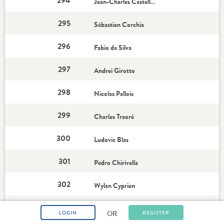
294
Jean-Charles Castelletto
295
Sébastien Corchia
296
Fabio da Silva
297
Andrei Girotto
298
Nicolas Pallois
299
Charles Traoré
300
Ludovic Blas
301
Pedro Chirivella
302
Wylan Cyprien
303
Samuel Moutoussamy
OR
LOGIN
REGISTER