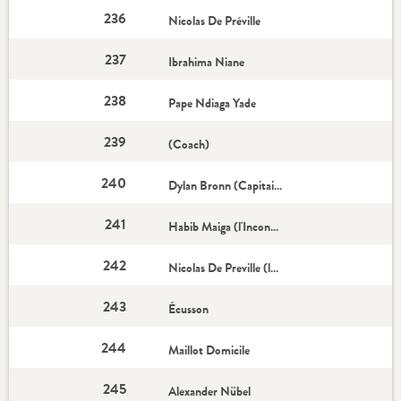
236
Nicolas De Préville
237
Ibrahima Niane
238
Pape Ndiaga Yade
239
(Coach)
240
Dylan Bronn (Capitaine)
241
Habib Maiga (l'Incontournable)
242
Nicolas De Preville (la Recrue)
243
Écusson
244
Maillot Domicile
245
Alexander Nübel