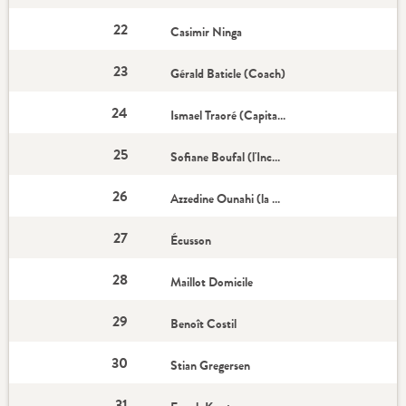
22
Casimir Ninga
23
Gérald Baticle (Coach)
24
Ismael Traoré (Capitaine)
25
Sofiane Boufal (l'Incontournable)
26
Azzedine Ounahi (la Recrue)
27
Écusson
28
Maillot Domicile
29
Benoît Costil
30
Stian Gregersen
31