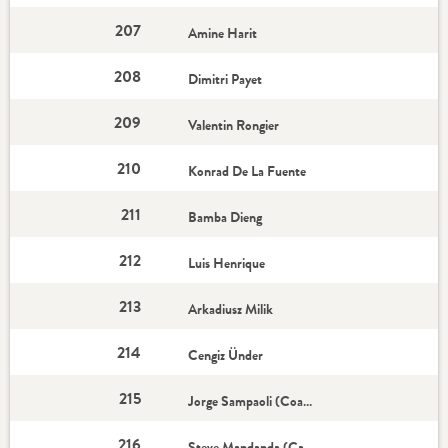
207
Amine Harit
208
Dimitri Payet
209
Valentin Rongier
210
Konrad De La Fuente
211
Bamba Dieng
212
Luis Henrique
213
Arkadiusz Milik
214
Cengiz Ünder
215
Jorge Sampaoli (Coach)
216
Steve Mandanda (Capitaine)