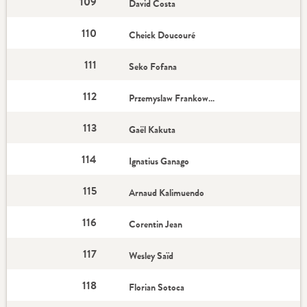
109
David Costa
110
Cheick Doucouré
111
Seko Fofana
112
Przemyslaw Frankowski
113
Gaël Kakuta
114
Ignatius Ganago
115
Arnaud Kalimuendo
116
Corentin Jean
117
Wesley Saïd
118
Florian Sotoca