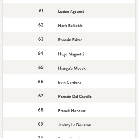
61
Lucien Agoumé
62
Haris Belkebla
63
Romain Faivre
64
Hugo Magnetti
65
Hianga’a Mbock
66
Irvin Cardona
67
Romain Del Castillo
68
Franck Honorat
69
Jérémy Le Douaron