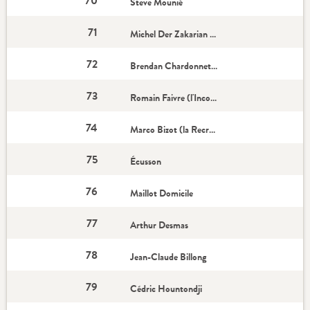
70
Steve Mounié
71
Michel Der Zakarian (Coach)
72
Brendan Chardonnet (Capitaine)
73
Romain Faivre (l'Incontournable)
74
Marco Bizot (la Recrue)
75
Écusson
76
Maillot Domicile
77
Arthur Desmas
78
Jean-Claude Billong
79
Cédric Hountondji