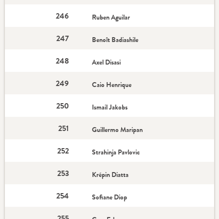
246
Ruben Aguilar
247
Benoît Badiashile
248
Axel Disasi
249
Caio Henrique
250
Ismail Jakobs
251
Guillermo Maripan
252
Strahinja Pavlovic
253
Krépin Diatta
254
Sofiane Diop
255