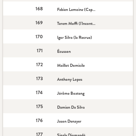
168
Fabien Lemoine (Capitaine)
169
Terem Moffi (l'Incontournable)
170
Igor Silva (la Recrue)
171
Écusson
172
Maillot Domicile
173
Anthony Lopes
174
Jérôme Boateng
175
Damien Da Silva
176
Jason Denayer
177
Sinaly Diomandé