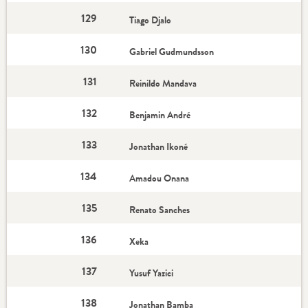
129
Tiago Djalo
130
Gabriel Gudmundsson
131
Reinildo Mandava
132
Benjamin André
133
Jonathan Ikoné
134
Amadou Onana
135
Renato Sanches
136
Xeka
137
Yusuf Yazici
138
Jonathan Bamba