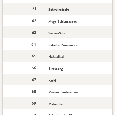
61
Schweinsdachs
62
Muga-Seidenraupen
63
Seiden-Sari
64
Indische Panzernashörner
65
Nohkalikai
66
Binturong
67
Kashi
68
Motuo-Bambusotter
69
Malaienbär