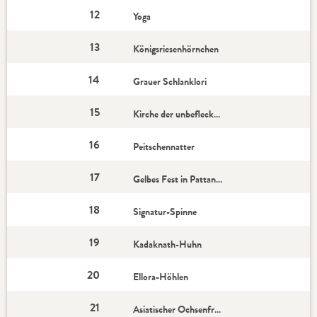
12
Yoga
13
Königsriesenhörnchen
14
Grauer Schlanklori
15
Kirche der unbefleckten Empfängnis
16
Peitschennatter
17
Gelbes Fest in Pattan Kodoli
18
Signatur-Spinne
19
Kadaknath-Huhn
20
Ellora-Höhlen
21
Asiatischer Ochsenfrosch