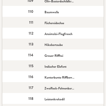
109
Oliv-Bastardschildkröte
110
Baumwolle
111
Fächereidechse
112
Anaimalai-Flugfrosch
113
Nikobartaube
114
Grauer Riffhai
115
Indischer Elefant
116
Kunterbunte Riffbewohner
117
Zweifleck-Fahnenbarsch
118
Leistenkrokodil