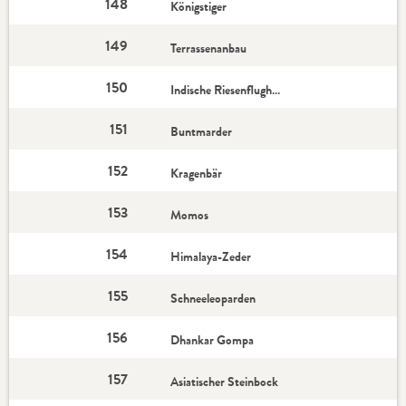
148
Königstiger
149
Terrassenanbau
150
Indische Riesenflughunde
151
Buntmarder
152
Kragenbär
153
Momos
154
Himalaya-Zeder
155
Schneeleoparden
156
Dhankar Gompa
157
Asiatischer Steinbock