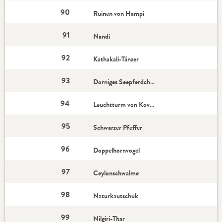
90
Ruinen von Hampi
91
Nandi
92
Kathakali-Tänzer
93
Dorniges Seepferdchen
94
Leuchtturm von Kovalam
95
Schwarzer Pfeffer
96
Doppelhornvogel
97
Ceylonschwalme
98
Naturkautschuk
99
Nilgiri-Thar