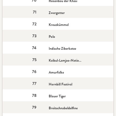
70
Reisanbau der Khasi
71
Zwergotter
72
Kreuzkümmel
73
Polo
74
Indische Ziberkatze
75
Keibul-Lamjao-Nationalpark
76
Amurfalke
77
Hornbill Festival
78
Blauer Tiger
79
Breitschnabeldelfine