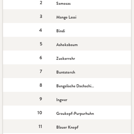
2
Samosas
3
Mango Lassi
4
Bindi
5
Ashokabaum
6
Zuckerrohr
7
Buntstorch
8
Bengalische Dachschildkröte
9
Ingwer
10
Graukopf-Purpurhuhn
11
Blauer Knopf