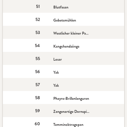
51
Blutfasan
52
Gebetsmühlen
53
Westlicher kleiner Panda
54
Kangchendzönga
55
Losar
56
Yak
57
Yak
58
Phayre-Brillenlanguren
59
Zangenartige Dornspinne
60
Temmincktragopan