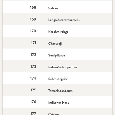
168
Safran
169
Langschwanzmurmeltier
170
Kaschmirziege
171
Chaturaji
172
Senfpflanze
173
Indien-Schuppentier
174
Schmutzgeier
175
Tamarindenbaum
176
Indischer Hase
177
Cricket