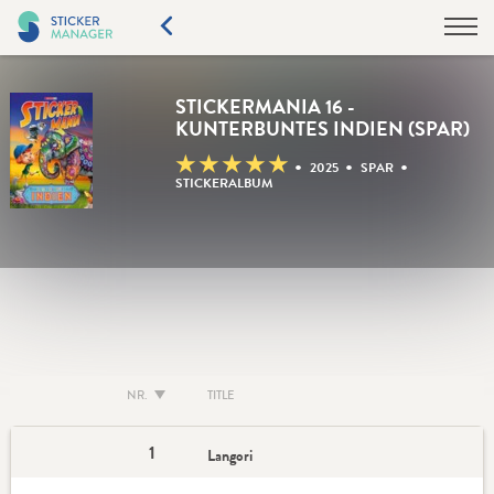
STICKERMANIA 16 -
KUNTERBUNTES INDIEN (SPAR)
★
★
★
★
★
•
•
•
2025
SPAR
STICKERALBUM
NR.
TITLE
1
Langori