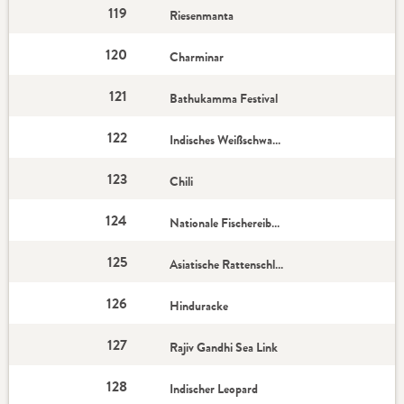
119
Riesenmanta
120
Charminar
121
Bathukamma Festival
122
Indisches Weißschwanz-Stachelschwein
123
Chili
124
Nationale Fischereibehörde
125
Asiatische Rattenschlangen
126
Hinduracke
127
Rajiv Gandhi Sea Link
128
Indischer Leopard