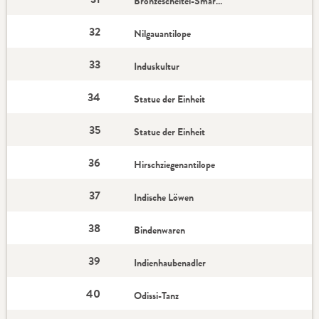
Bronzescheitel-Smaragdspint
32
Nilgauantilope
33
Induskultur
34
Statue der Einheit
35
Statue der Einheit
36
Hirschziegenantilope
37
Indische Löwen
38
Bindenwaren
39
Indienhaubenadler
40
Odissi-Tanz