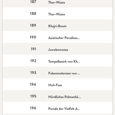
187
Thar-Wüste
188
Thar-Wüste
189
Khejri-Baum
190
Asiatischer Paradiesschnäpper
191
Juwelenwanze
192
Tempelbezirk von Khajuraho
193
Felsenmalereien von Bhimetka
194
Holi-Fest
195
Nördliches Palmenhörnchen
196
Parade der Vielfalt A/B