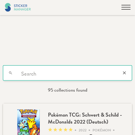
95 collections found
Pokémon TCG: Schwert & Schild -
McDonalds 2022 (Deutsch)
•
•
•
★
★
★
★
★
2022
POKÉMON