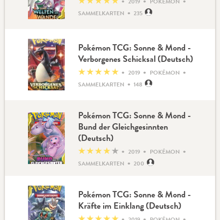
•
•
•
★
★
★
★
★
2019
POKÉMON
•
SAMMELKARTEN
235
Pokémon TCG: Sonne & Mond -
Verborgenes Schicksal (Deutsch)
•
•
•
★
★
★
★
★
2019
POKÉMON
•
SAMMELKARTEN
148
Pokémon TCG: Sonne & Mond -
Bund der Gleichgesinnten
(Deutsch)
•
•
•
★
★
★
★
★
2019
POKÉMON
•
SAMMELKARTEN
200
Pokémon TCG: Sonne & Mond -
Kräfte im Einklang (Deutsch)
•
•
•
★
★
★
★
★
2019
POKÉMON