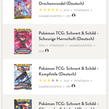
Drachenwandel (Deutsch)
•
•
•
★
★
★
★
★
2021
POKÉMON
•
SAMMELKARTEN
210
Pokémon TCG: Schwert & Schild -
Schaurige Herrschaft (Deutsch)
•
•
•
2021
POKÉMON
SAMMELKARTEN
204
Pokémon TCG: Schwert & Schild -
Kampfstile (Deutsch)
•
•
•
★
★
★
★
★
2021
POKÉMON
•
SAMMELKARTEN
198
Pokémon TCG: Schwert & Schild -