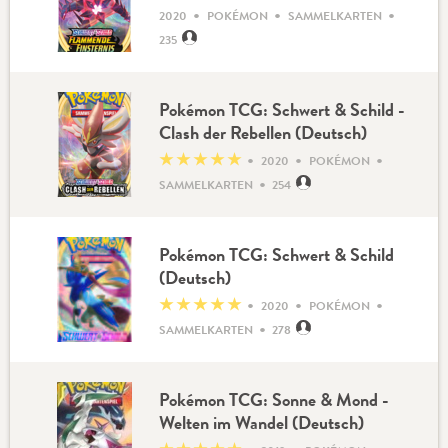
•
•
•
2020
POKÉMON
SAMMELKARTEN
235
Pokémon TCG: Schwert & Schild -
Clash der Rebellen (Deutsch)
•
•
•
★
★
★
★
★
2020
POKÉMON
•
SAMMELKARTEN
254
Pokémon TCG: Schwert & Schild
(Deutsch)
•
•
•
★
★
★
★
★
2020
POKÉMON
•
SAMMELKARTEN
278
Pokémon TCG: Sonne & Mond -
Welten im Wandel (Deutsch)