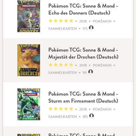
Pokémon TCG: Sonne & Mond -
Echo des Donners (Deutsch)
•
•
•
★
★
★
★
★
2018
POKÉMON
•
SAMMELKARTEN
175
Pokémon TCG: Sonne & Mond -
Majestät der Drachen (Deutsch)
•
•
•
★
★
★
★
★
2018
POKÉMON
•
SAMMELKARTEN
90
Pokémon TCG: Sonne & Mond -
Sturm am Firmament (Deutsch)
•
•
•
★
★
★
★
★
2018
POKÉMON
•
SAMMELKARTEN
185
Pokémon TCG: Sonne & Mond -