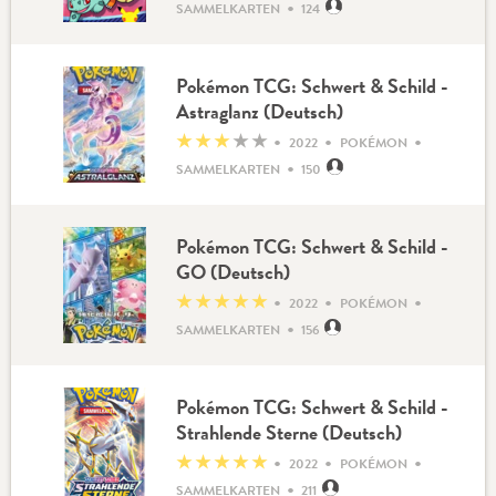
•
SAMMELKARTEN
124
Pokémon TCG: Schwert & Schild -
Astraglanz (Deutsch)
•
•
•
★
★
★
★
★
2022
POKÉMON
•
SAMMELKARTEN
150
Pokémon TCG: Schwert & Schild -
GO (Deutsch)
•
•
•
★
★
★
★
★
2022
POKÉMON
•
SAMMELKARTEN
156
Pokémon TCG: Schwert & Schild -
Strahlende Sterne (Deutsch)
•
•
•
★
★
★
★
★
2022
POKÉMON
•
SAMMELKARTEN
211