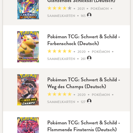
Glänzendes Schicksal (Deutsch)
•
•
•
★
★
★
★
★
2021
POKÉMON
•
SAMMELKARTEN
165
Pokémon TCG: Schwert & Schild -
Farbenschock (Deutsch)
•
•
•
★
★
★
★
★
2020
POKÉMON
•
SAMMELKARTEN
261
Pokémon TCG: Schwert & Schild -
Weg des Champs (Deutsch)
•
•
•
★
★
★
★
★
2020
POKÉMON
•
SAMMELKARTEN
127
Pokémon TCG: Schwert & Schild -
Flammende Finsternis (Deutsch)