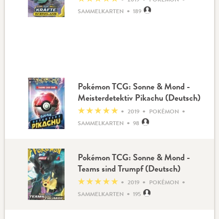
•
SAMMELKARTEN
189
Pokémon TCG: Sonne & Mond -
Meisterdetektiv Pikachu (Deutsch)
•
•
•
★
★
★
★
★
2019
POKÉMON
•
SAMMELKARTEN
98
Pokémon TCG: Sonne & Mond -
Teams sind Trumpf (Deutsch)
•
•
•
★
★
★
★
★
2019
POKÉMON
•
SAMMELKARTEN
195