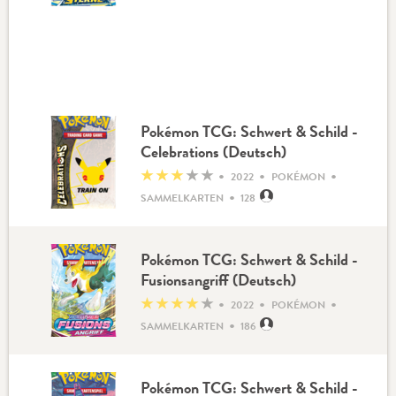
Pokémon TCG: Schwert & Schild -
Celebrations (Deutsch)
•
•
•
★
★
★
★
★
2022
POKÉMON
•
SAMMELKARTEN
128
Pokémon TCG: Schwert & Schild -
Fusionsangriff (Deutsch)
•
•
•
★
★
★
★
★
2022
POKÉMON
•
SAMMELKARTEN
186
Pokémon TCG: Schwert & Schild -