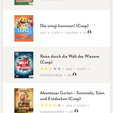
Die emoji kommen! (Coop)
•
•
•
2017
COOP
FIGUREN
33
Reise durch die Welt des Wissens
(Coop)
•
•
•
★
★
★
★
★
2016
COOP
•
STICKERALBUM
146
Abenteuer Garten - Sammeln, Säen
und Entdecken (Coop)
•
•
•
★
★
★
★
★
2016
COOP
•
SAMMELKARTEN
210