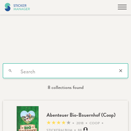
8 collections found
Abenteuer Bio-Bauernhof (Coop)
•
•
•
★
★
★
★
★
2018
COOP
•
STICKERALBUM
88