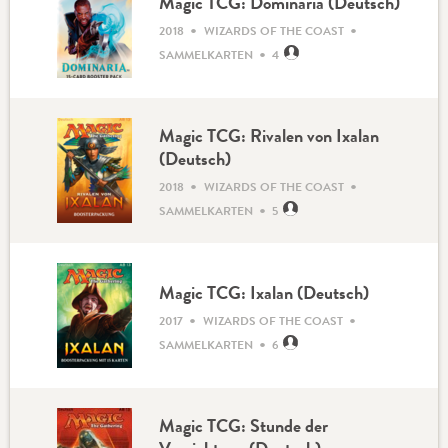
Magic TCG: Dominaria (Deutsch)
•
•
2018
WIZARDS OF THE COAST
•
SAMMELKARTEN
4
Magic TCG: Rivalen von Ixalan
(Deutsch)
•
•
2018
WIZARDS OF THE COAST
•
SAMMELKARTEN
5
Magic TCG: Ixalan (Deutsch)
•
•
2017
WIZARDS OF THE COAST
•
SAMMELKARTEN
6
Magic TCG: Stunde der