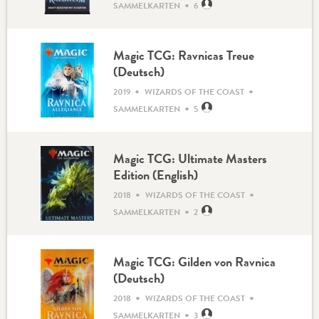
•
SAMMELKARTEN
6
Magic TCG: Ravnicas Treue
(Deutsch)
•
•
2019
WIZARDS OF THE COAST
•
SAMMELKARTEN
5
Magic TCG: Ultimate Masters
Edition (English)
•
•
2018
WIZARDS OF THE COAST
•
SAMMELKARTEN
2
Magic TCG: Gilden von Ravnica
(Deutsch)
•
•
2018
WIZARDS OF THE COAST
•
SAMMELKARTEN
3