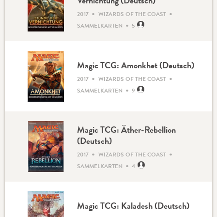
Vernichtung (Deutsch)
•
•
2017
WIZARDS OF THE COAST
•
SAMMELKARTEN
5
Magic TCG: Amonkhet (Deutsch)
•
•
2017
WIZARDS OF THE COAST
•
SAMMELKARTEN
9
Magic TCG: Äther-Rebellion
(Deutsch)
•
•
2017
WIZARDS OF THE COAST
•
SAMMELKARTEN
4
Magic TCG: Kaladesh (Deutsch)