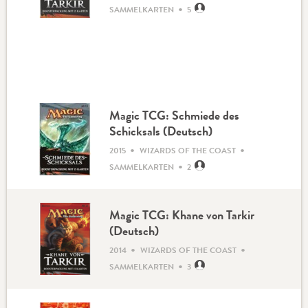
•
SAMMELKARTEN
5
Magic TCG: Schmiede des
Schicksals (Deutsch)
•
•
2015
WIZARDS OF THE COAST
•
SAMMELKARTEN
2
Magic TCG: Khane von Tarkir
(Deutsch)
•
•
2014
WIZARDS OF THE COAST
•
SAMMELKARTEN
3