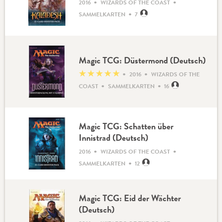
•
•
2016
WIZARDS OF THE COAST
•
SAMMELKARTEN
7
Magic TCG: Düstermond (Deutsch)
•
•
★
★
★
★
★
2016
WIZARDS OF THE
•
•
COAST
SAMMELKARTEN
16
Magic TCG: Schatten über
Innistrad (Deutsch)
•
•
2016
WIZARDS OF THE COAST
•
SAMMELKARTEN
12
Magic TCG: Eid der Wächter
(Deutsch)