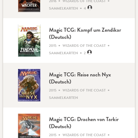
•
•
2016
WIZARDS OF THE COAST
•
SAMMELKARTEN
4
Magic TCG: Kampf um Zendikar
(Deutsch)
•
•
2015
WIZARDS OF THE COAST
•
SAMMELKARTEN
2
Magic TCG: Reise nach Nyx
(Deutsch)
•
•
2015
WIZARDS OF THE COAST
SAMMELKARTEN
Magic TCG: Drachen von Tarkir
(Deutsch)
•
•
2015
WIZARDS OF THE COAST