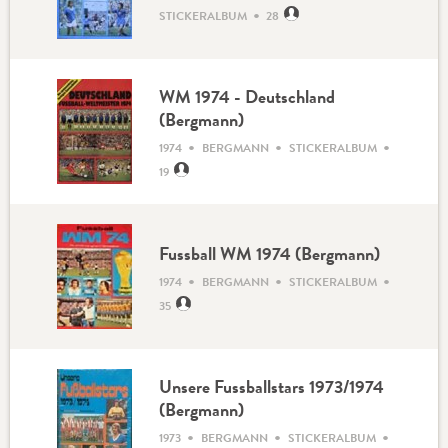
•
STICKERALBUM
28
WM 1974 - Deutschland
(Bergmann)
•
•
•
1974
BERGMANN
STICKERALBUM
19
Fussball WM 1974 (Bergmann)
•
•
•
1974
BERGMANN
STICKERALBUM
35
Unsere Fussballstars 1973/1974
(Bergmann)
•
•
•
1973
BERGMANN
STICKERALBUM